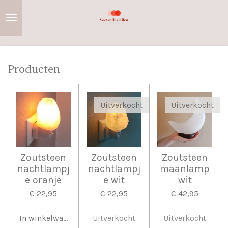
Ga
direct
naar
de
hoofdinhoud
Producten
Uitverkocht
Uitverkocht
Zoutsteen
Zoutsteen
Zoutsteen
nachtlampj
nachtlampj
maanlamp
e oranje
e wit
wit
€ 22,95
€ 22,95
€ 42,95
In winkelwagen
Uitverkocht
Uitverkocht